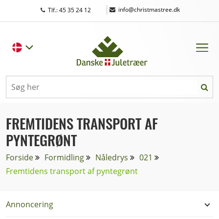
|
info@christmastree.dk
Tlf.: 45 35 24 12
FREMTIDENS TRANSPORT AF
PYNTEGRØNT
Forside
Formidling
Nåledrys
021
Fremtidens transport af pyntegrønt
Annoncering