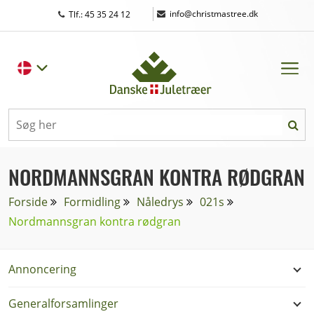
|
info@christmastree.dk
Tlf.: 45 35 24 12
NORDMANNSGRAN KONTRA RØDGRAN
Forside
Formidling
Nåledrys
021s
Nordmannsgran kontra rødgran
Annoncering
Generalforsamlinger