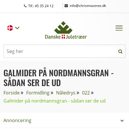
|
info@christmastree.dk
Tlf.: 45 35 24 12
GALMIDER PÅ NORDMANNSGRAN -
SÅDAN SER DE UD
Forside
Formidling
Nåledrys
022
Galmider på nordmannsgran - sådan ser de ud
Annoncering