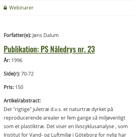
Webinarer
Forfatter(e):
Jøns Dalum
Publikation: PS Nåledrys nr. 23
År:
1996
Side(r):
70-72
Pris:
150
Artikel/abstract:
Det "rigtige" juletræ d.v.s. et naturtræ dyrket på
reproducerende arealer er fem gange så miljøvenligt
som et plastiktræ. Det viser en livscyklusanalyse , som
Institut for Vand- og Luftmiljø i Göteborg for nylig har