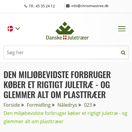
|
info@christmastree.dk
Tlf.: 45 35 24 12
DEN MILJØBEVIDSTE FORBRUGER
KØBER ET RIGTIGT JULETRÆ - OG
GLEMMER ALT OM PLASTTRÆER
Forside
Formidling
Nåledrys
023
Den miljøbevidste forbruger køber et rigtigt juletræ - og
glemmer alt om plasttræer