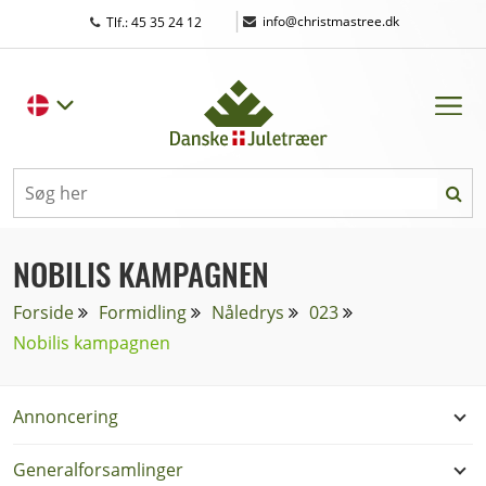
|
info@christmastree.dk
Tlf.: 45 35 24 12
NOBILIS KAMPAGNEN
Forside
Formidling
Nåledrys
023
Nobilis kampagnen
Annoncering
Generalforsamlinger