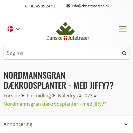
|
info@christmastree.dk
Tlf.: 45 35 24 12
NORDMANNSGRAN
DÆKRODSPLANTER - MED JIFFY7?
Forside
Formidling
Nåledrys
023
Nordmannsgran dækrodsplanter - med Jiffy7?
Annoncering