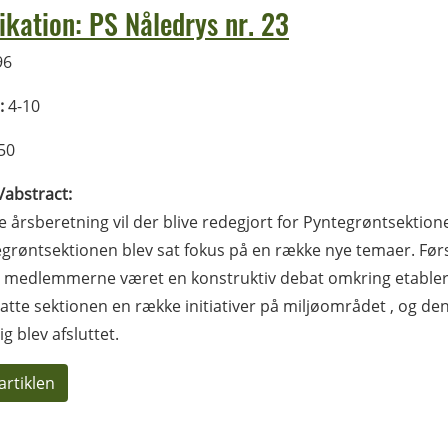
ikation: PS Nåledrys nr. 23
96
:
4-10
50
l/abstract:
e årsberetning vil der blive redegjort for Pyntegrøntsektione
egrøntsektionen blev sat fokus på en række nye temaer. Før
 medlemmerne været en konstruktiv debat omkring etableri
atte sektionen en række initiativer på miljøområdet , og den
g blev afsluttet.
artiklen