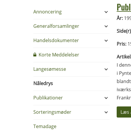
Publ
Annoncering
År:
19
Generalforsamlinger
Side(r)
Handelsdokumenter
Pris:
1
Korte Meddelelser
Artike
I denn
Langesømesse
i Pynt
blandt
Nåledrys
iværks
Publikationer
Frankri
Sorteringsmøder
Læs 
Temadage