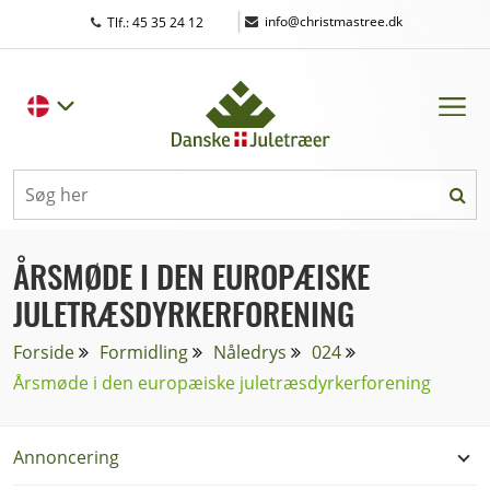
|
info@christmastree.dk
Tlf.: 45 35 24 12
ÅRSMØDE I DEN EUROPÆISKE
JULETRÆSDYRKERFORENING
Forside
Formidling
Nåledrys
024
Årsmøde i den europæiske juletræsdyrkerforening
Annoncering