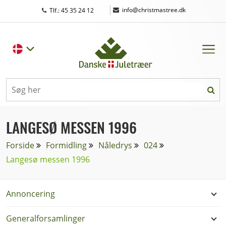
|
info@christmastree.dk
Tlf.: 45 35 24 12
LANGESØ MESSEN 1996
Forside
Formidling
Nåledrys
024
Langesø messen 1996
Annoncering
Generalforsamlinger