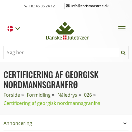
|
info@christmastree.dk
Tlf.: 45 35 24 12
CERTIFICERING AF GEORGISK
NORDMANNSGRANFRØ
Forside
Formidling
Nåledrys
026
Certificering af georgisk nordmannsgranfrø
Annoncering