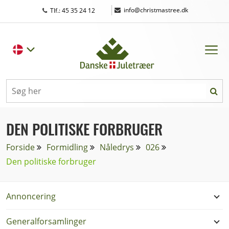
|
info@christmastree.dk
Tlf.: 45 35 24 12
DEN POLITISKE FORBRUGER
Forside
Formidling
Nåledrys
026
Den politiske forbruger
Annoncering
Generalforsamlinger