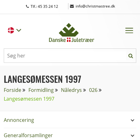
|
info@christmastree.dk
Tlf.: 45 35 24 12
LANGESØMESSEN 1997
Forside
Formidling
Nåledrys
026
Langesømessen 1997
Annoncering
Generalforsamlinger