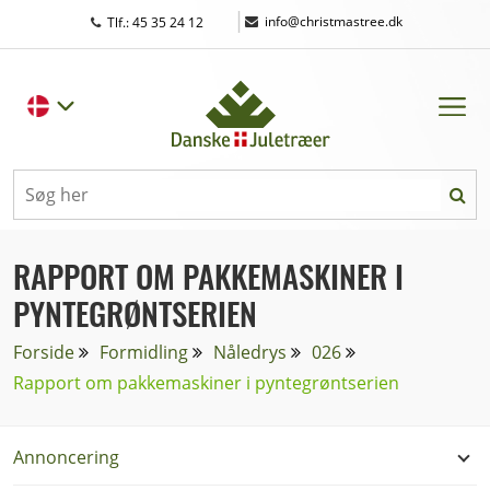
|
info@christmastree.dk
Tlf.: 45 35 24 12
RAPPORT OM PAKKEMASKINER I
PYNTEGRØNTSERIEN
Forside
Formidling
Nåledrys
026
Rapport om pakkemaskiner i pyntegrøntserien
Annoncering