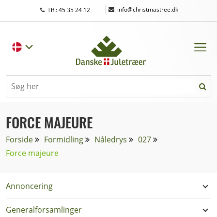
|
info@christmastree.dk
Tlf.: 45 35 24 12
FORCE MAJEURE
Forside
Formidling
Nåledrys
027
Force majeure
Annoncering
Generalforsamlinger