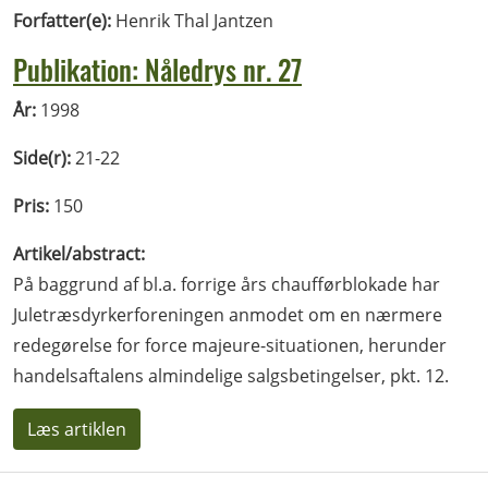
Forfatter(e):
Henrik Thal Jantzen
Publikation: Nåledrys nr. 27
År:
1998
Side(r):
21-22
Pris:
150
Artikel/abstract:
På baggrund af bl.a. forrige års chaufførblokade har
Juletræsdyrkerforeningen anmodet om en nærmere
redegørelse for force majeure-situationen, herunder
handelsaftalens almin­delige salgsbetingelser, pkt. 12.
Læs artiklen