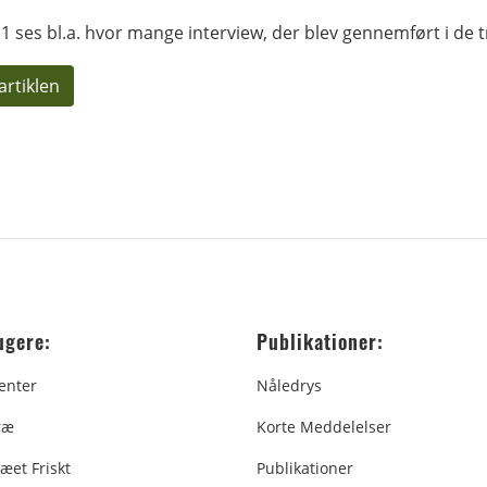
l 1 ses bl.a. hvor mange interview, der blev gennemført i de 
artiklen
ugere:
Publikationer:
enter
Nåledrys
ræ
Korte Meddelelser
æet Friskt
Publikationer