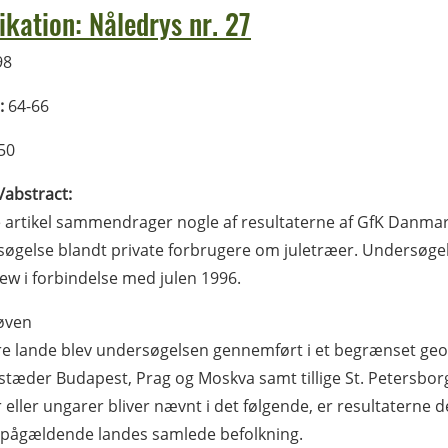
ikation: Nåledrys nr. 27
98
:
64-66
50
l/abstract:
artikel sammendrager nogle af resultaterne af GfK Danmark
øgelse blandt private forbrugere om juletræer. Undersøge
iew i forbindelse med julen 1996.
øven
 tre lande blev undersøgelsen gennemført i et begrænset geo
tæder Budapest, Prag og Moskva samt tillige St. Petersbor
r eller ungarer bliver nævnt i det følgende, er resultaterne
 pågældende landes samlede befolkning.