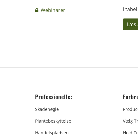
I tabe
Webinarer
Læs 
Professionelle:
Forbr
Skadenøgle
Produc
Plantebeskyttelse
Vælg T
Handelspladsen
Hold Tr