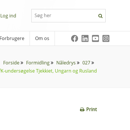
Log ind
Forbrugere
Om os
Forside
Formidling
Nåledrys
027
fK-undersøgelse Tjekkiet, Ungarn og Rusland
Print