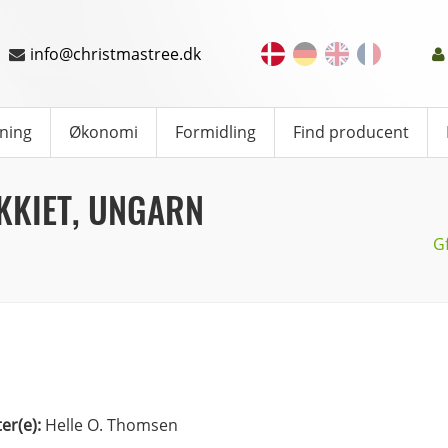
info@christmastree.dk
ning
Økonomi
Formidling
Find producent
KKIET, UNGARN
G
ter(e):
Helle O. Thomsen