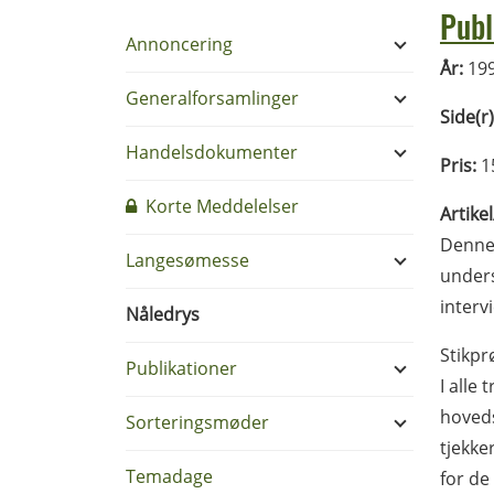
Publ
Annoncering
År:
19
Generalforsamlinger
Side(r)
Handelsdokumenter
Pris:
1
Korte Meddelelser
Artike
Denne 
Langesømesse
unders
interv
Nåledrys
Stikpr
Publikationer
I alle
hoveds
Sorteringsmøder
tjekke
Temadage
for de