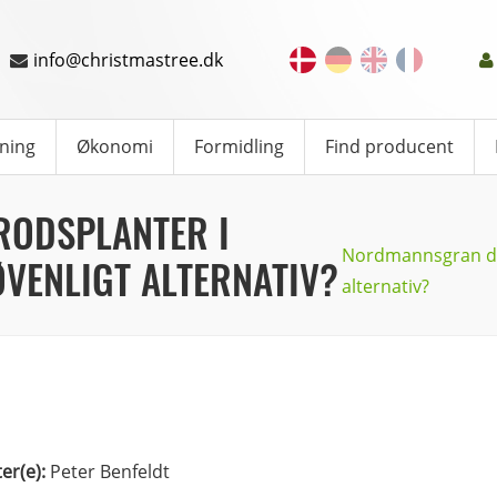
info@christmastree.dk
ning
Økonomi
Formidling
Find producent
ODSPLANTER I
Nordmannsgran dæk
ØVENLIGT ALTERNATIV?
alternativ?
ter(e):
Peter Benfeldt