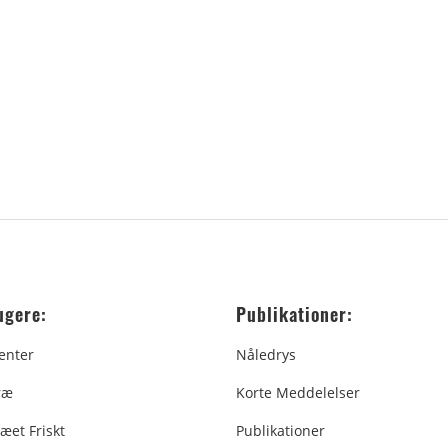
ugere:
Publikationer:
enter
Nåledrys
ræ
Korte Meddelelser
æet Friskt
Publikationer