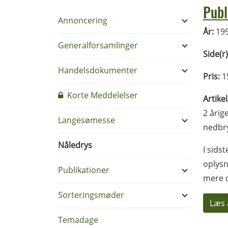
Publ
Annoncering
År:
19
Generalforsamlinger
Side(r)
Handelsdokumenter
Pris:
1
Korte Meddelelser
Artike
2 årig
Langesømesse
nedbry
Nåledrys
I sids
oplysn
Publikationer
mere d
Sorteringsmøder
Læs 
Temadage