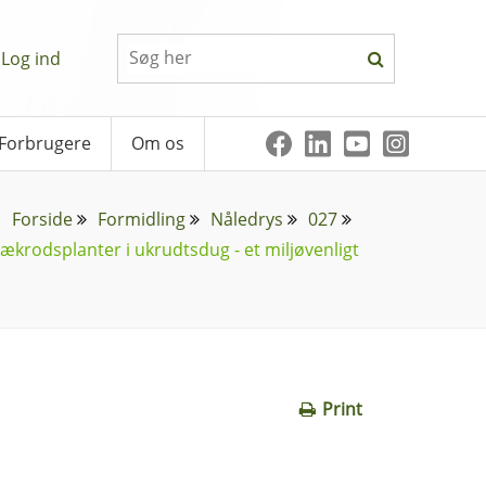
Log ind
Forbrugere
Om os
Forside
Formidling
Nåledrys
027
rodsplanter i ukrudtsdug - et miljøvenligt
Print