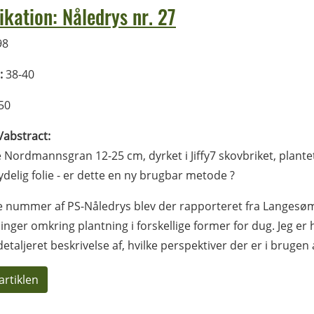
ikation: Nåledrys nr. 27
98
:
38-40
50
l/abstract:
e Nordmannsgran 12-25 cm, dyrket i Jiffy7 skovbriket, plant
delig folie - er dette en ny brugbar metode ?
te nummer af PS-Nåledrys blev der rapporteret fra Langesø
inger omkring plantning i forskellige former for dug. Jeg er 
etaljeret beskrivelse af, hvilke perspektiver der er i brugen
artiklen