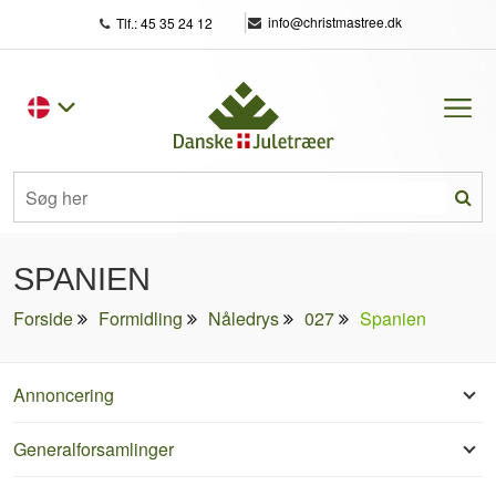
|
info@christmastree.dk
Tlf.: 45 35 24 12
SPANIEN
Forside
Formidling
Nåledrys
027
Spanien
Annoncering
Generalforsamlinger