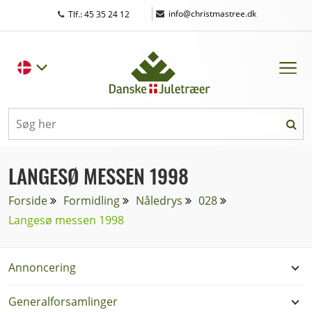
|
info@christmastree.dk
Tlf.: 45 35 24 12
LANGESØ MESSEN 1998
Forside
Formidling
Nåledrys
028
Langesø messen 1998
Annoncering
Generalforsamlinger