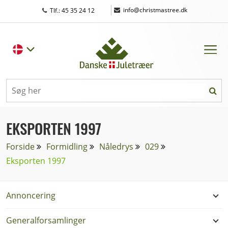
|
info@christmastree.dk
Tlf.: 45 35 24 12
EKSPORTEN 1997
Forside
Formidling
Nåledrys
029
Eksporten 1997
Annoncering
Generalforsamlinger