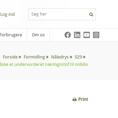
Log ind
Forbrugere
Om os
Forside
Formidling
Nåledrys
029
ske et undervurderet næringsstof til nobilis
Print