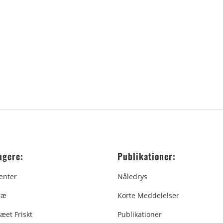
ugere:
Publikationer:
enter
Nåledrys
ræ
Korte Meddelelser
æet Friskt
Publikationer