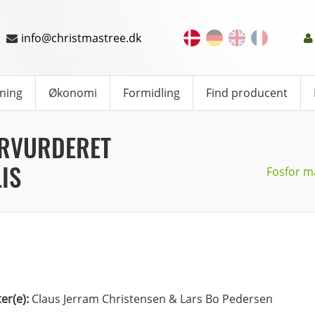
info@christmastree.dk
ning
Økonomi
Formidling
Find producent
ERVURDERET
IS
Fosfor må
ter(e):
Claus Jerram Christensen & Lars Bo Pedersen