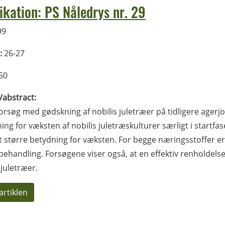
ikation: PS Nåledrys nr. 29
99
:
26-27
50
l/abstract:
forsøg med gødskning af nobilis juletræer på tidligere agerjor
ing for væksten af nobilis juletræskulturer særligt i startfa
vt større betydning for væksten. For begge næringsstoffer er
behandling. Forsøgene viser også, at en effektiv renholdelse 
 juletræer.
artiklen