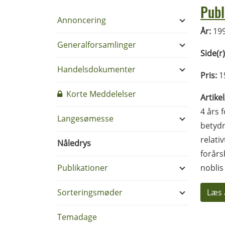
Publ
Annoncering
År:
19
Generalforsamlinger
Side(r)
Handelsdokumenter
Pris:
1
Korte Meddelelser
Artike
4 års 
Langesømesse
betydn
relati
Nåledrys
forårs
Publikationer
noblis
Sorteringsmøder
Læs 
Temadage