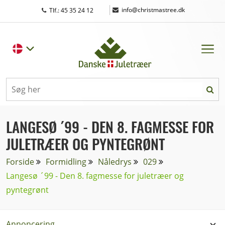
|
info@christmastree.dk
Tlf.: 45 35 24 12
LANGESØ ´99 - DEN 8. FAGMESSE FOR
JULETRÆER OG PYNTEGRØNT
Forside
Formidling
Nåledrys
029
Langesø ´99 - Den 8. fagmesse for juletræer og
pyntegrønt
Annoncering