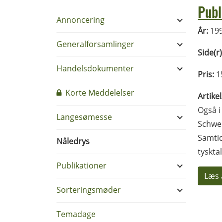
Publ
Annoncering
År:
19
Generalforsamlinger
Side(r)
Handelsdokumenter
Pris:
1
Korte Meddelelser
Artike
Også i
Langesømesse
Schwei
Samtid
Nåledrys
tyskta
Publikationer
Læs 
Sorteringsmøder
Temadage