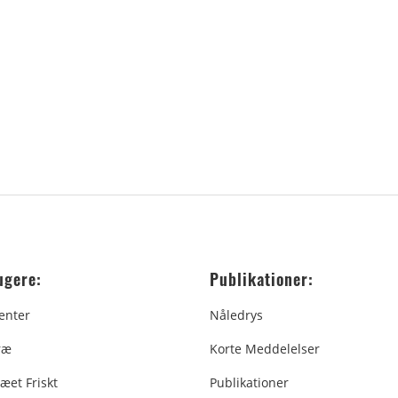
ugere:
Publikationer:
enter
Nåledrys
ræ
Korte Meddelelser
æet Friskt
Publikationer