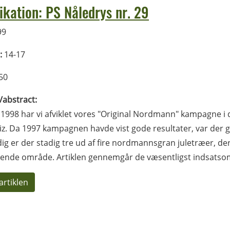
ikation: PS Nåledrys nr. 29
99
:
14-17
50
l/abstract:
 1998 har vi afviklet vores "Original Nordmann" kampagne i 
z. Da 1997 kampagnen havde vist gode resultater, var der gr
ig er der stadig tre ud af fire nordmannsgran juletræer, de
lende område. Artiklen gennemgår de væsentligst indsats
artiklen