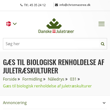
|
info@christmastree.dk
Tlf.: 45 35 24 12
GÆS TIL BIOLOGISK RENHOLDELSE AF
JULETRÆSKULTURER
Forside
Formidling
Nåledrys
031
Gæs til biologisk renholdelse af juletræskulturer
Annoncering