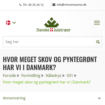
|
info@christmastree.dk
Tlf.: 45 35 24 12
HVOR MEGET SKOV OG PYNTEGRØNT
HAR VI I DANMARK?
Forside
Formidling
Nåledrys
031
Hvor meget skov og pyntegrønt har vi i Danmark?
Annoncering