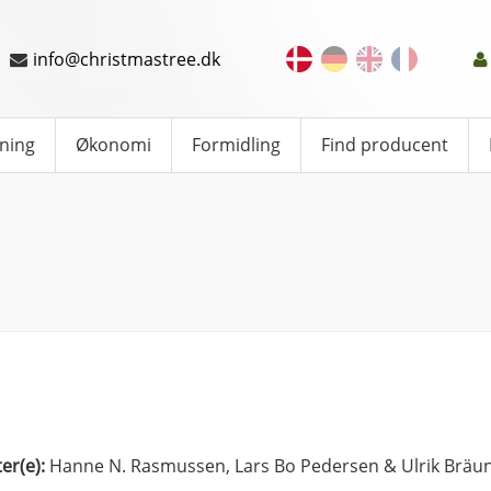
info@christmastree.dk
ning
Økonomi
Formidling
Find producent
ter(e):
Hanne N. Rasmussen, Lars Bo Pedersen & Ulrik Bräun