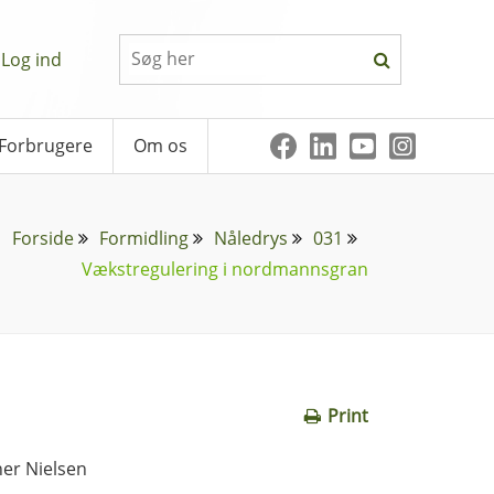
Log ind
Forbrugere
Om os
Forside
Formidling
Nåledrys
031
Vækstregulering i nordmannsgran
Print
er Nielsen