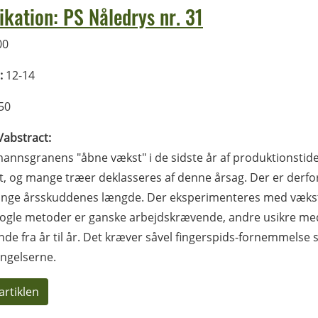
ikation: PS Nåledrys nr. 31
00
:
12-14
50
l/abstract:
nnsgranens "åbne vækst" i de sidste år af produktionstiden
et, og mange træer deklasseres af denne årsag. Der er derfo
inge årsskuddenes længde. Der eksperimenteres med vækst
gle metoder er ganske arbejdskrævende, andre usikre med 
nde fra år til år. Det kræver såvel fingerspids-fornemmelse so
ngelserne.
artiklen