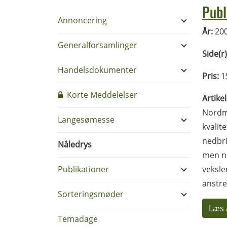
Publ
Annoncering
År:
20
Generalforsamlinger
Side(r)
Handelsdokumenter
Pris:
1
Korte Meddelelser
Artike
Nordma
Langesømesse
kvalit
nedbr
Nåledrys
men no
Publikationer
veksle
anstre
Sorteringsmøder
Læs 
Temadage