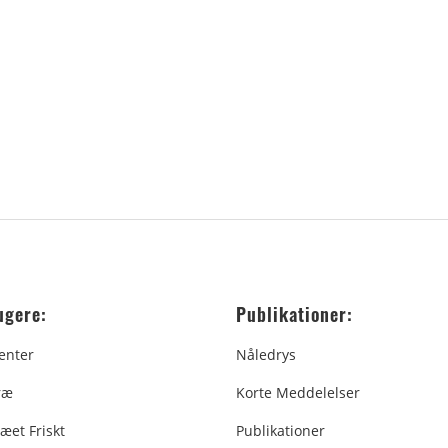
ugere:
Publikationer:
enter
Nåledrys
ræ
Korte Meddelelser
æet Friskt
Publikationer