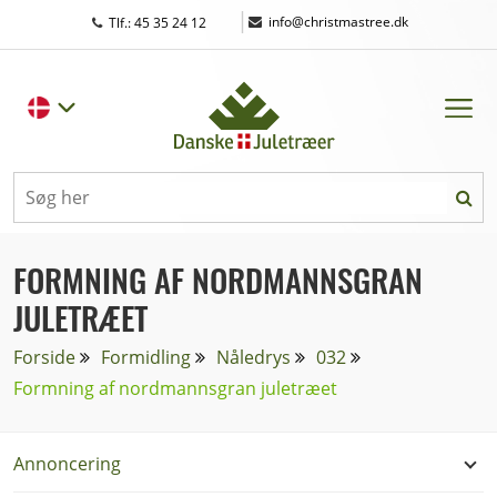
|
info@christmastree.dk
Tlf.: 45 35 24 12
FORMNING AF NORDMANNSGRAN
JULETRÆET
Forside
Formidling
Nåledrys
032
Formning af nordmannsgran juletræet
Annoncering