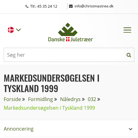
|
info@christmastree.dk
Tlf.: 45 35 24 12
MARKEDSUNDERSØGELSEN I
TYSKLAND 1999
Forside
Formidling
Nåledrys
032
Markedsundersøgelsen i Tyskland 1999
Annoncering