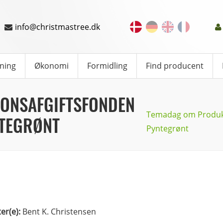
info@christmastree.dk
ning
Økonomi
Formidling
Find producent
ONSAFGIFTSFONDEN
Temadag om Produkti
NTEGRØNT
Pyntegrønt
ter(e):
Bent K. Christensen