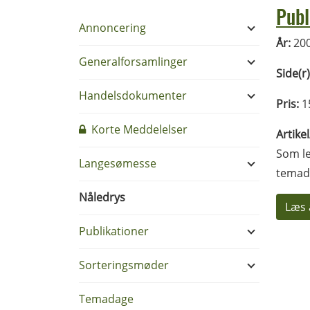
Publ
Annoncering
År:
20
Generalforsamlinger
Side(r)
Handelsdokumenter
Pris:
1
Korte Meddelelser
Artike
Som le
Langesømesse
temada
Nåledrys
Læs 
Publikationer
Sorteringsmøder
Temadage