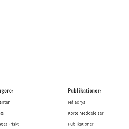
ugere:
Publikationer:
enter
Nåledrys
ræ
Korte Meddelelser
æet Friskt
Publikationer