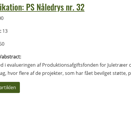
ikation: PS Nåledrys nr. 32
00
:
13
50
l/abstract:
d i evalueringen af Produktionsafgiftsfonden for Juletræer o
g, hvor flere af de projekter, som har fået bevilget støtte
artiklen