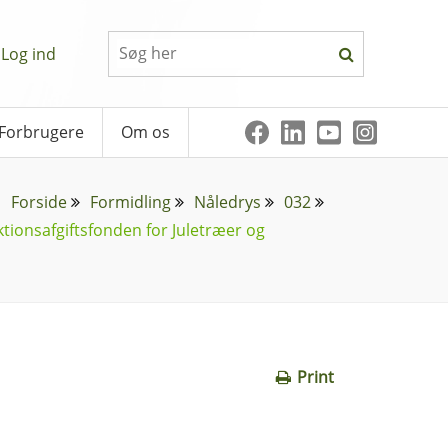
Log ind
Forbrugere
Om os
Forside
Formidling
Nåledrys
032
onsafgiftsfonden for Juletræer og
Print