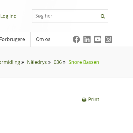
Log ind
Forbrugere
Om os
ormidling
Nåledrys
036
Snore Bassen
Print