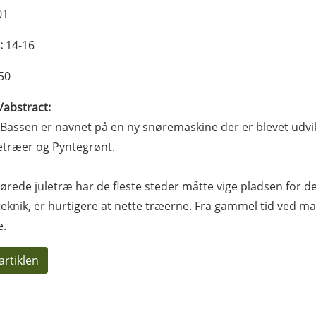
01
:
14-16
50
l/abstract:
Bassen er navnet på en ny snøremaskine der er blevet udvik
letræer og Pyntegrønt.
ørede juletræ har de fleste steder måtte vige pladsen for det
eknik, er hurtigere at nette træerne. Fra gammel tid ved ma
e.
artiklen