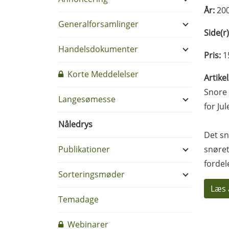
År:
20
Generalforsamlinger
Side(r)
Handelsdokumenter
Pris:
1
Korte Meddelelser
Artike
Snore 
Langesømesse
for Ju
Nåledrys
Det sn
Publikationer
snøret
fordel
Sorteringsmøder
Læs 
Temadage
Webinarer