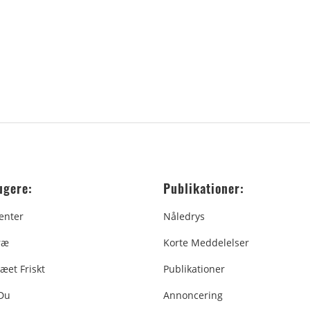
ugere:
Publikationer:
enter
Nåledrys
ræ
Korte Meddelelser
æet Friskt
Publikationer
 Du
Annoncering