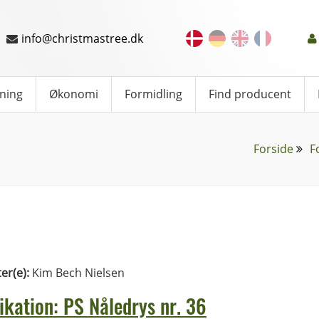
info@christmastree.dk
ning
Økonomi
Formidling
Find producent
Forside
F
ter(e):
Kim Bech Nielsen
ikation: PS Nåledrys nr. 36