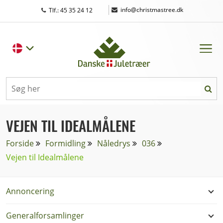
|
info@christmastree.dk
Tlf.: 45 35 24 12
VEJEN TIL IDEALMÅLENE
Forside
Formidling
Nåledrys
036
Vejen til Idealmålene
Annoncering
Generalforsamlinger