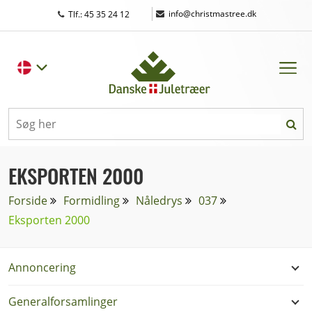
|
info@christmastree.dk
Tlf.: 45 35 24 12
EKSPORTEN 2000
Forside
Formidling
Nåledrys
037
Eksporten 2000
Annoncering
Generalforsamlinger