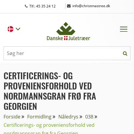
|
info@christmastree.dk
Tlf.: 45 35 24 12
CERTIFICERINGS- OG
PROVENIENSFORHOLD VED
NORDMANNSGRAN FRØ FRA
GEORGIEN
Forside
Formidling
Nåledrys
038
Certificerings- og proveniensforhold ved
nordmannsgran frø fra Georgien