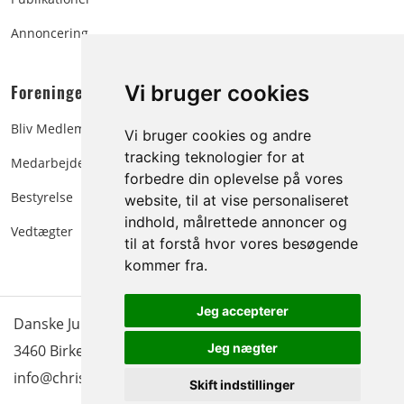
Annoncering
Foreningen:
Vi bruger cookies
Bliv Medlem
Vi bruger cookies og andre
tracking teknologier for at
Medarbejdere
forbedre din oplevelse på vores
Bestyrelse
website, til at vise personaliseret
indhold, målrettede annoncer og
Vedtægter
til at forstå hvor vores besøgende
kommer fra.
Jeg accepterer
Danske Juletræer - træer & grønt | Blokken 15 | DK-
Jeg nægter
3460 Birkerød |
Tlf.: 45 35 24 12
|
info@christmastree.dk
Skift indstillinger