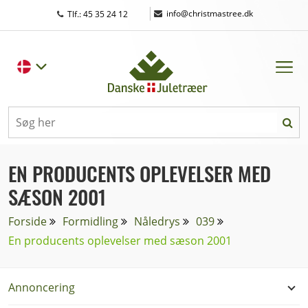
|
info@christmastree.dk
Tlf.: 45 35 24 12
EN PRODUCENTS OPLEVELSER MED
SÆSON 2001
Forside
Formidling
Nåledrys
039
En producents oplevelser med sæson 2001
Annoncering