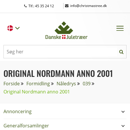
|
info@christmastree.dk
Tlf.: 45 35 24 12
ORIGINAL NORDMANN ANNO 2001
Forside
Formidling
Nåledrys
039
Original Nordmann anno 2001
Annoncering
Generalforsamlinger