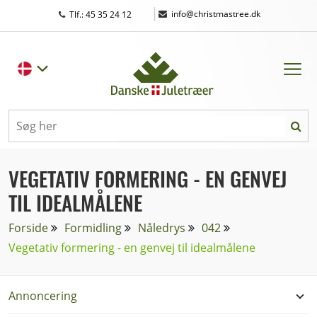
|
info@christmastree.dk
Tlf.: 45 35 24 12
VEGETATIV FORMERING - EN GENVEJ
TIL IDEALMÅLENE
Forside
Formidling
Nåledrys
042
Vegetativ formering - en genvej til idealmålene
Annoncering