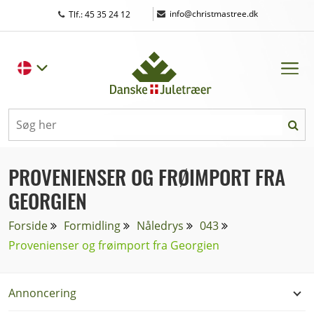
|
info@christmastree.dk
Tlf.: 45 35 24 12
PROVENIENSER OG FRØIMPORT FRA
GEORGIEN
Forside
Formidling
Nåledrys
043
Provenienser og frøimport fra Georgien
Annoncering