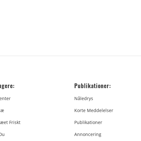
ugere:
Publikationer:
enter
Nåledrys
ræ
Korte Meddelelser
æet Friskt
Publikationer
 Du
Annoncering