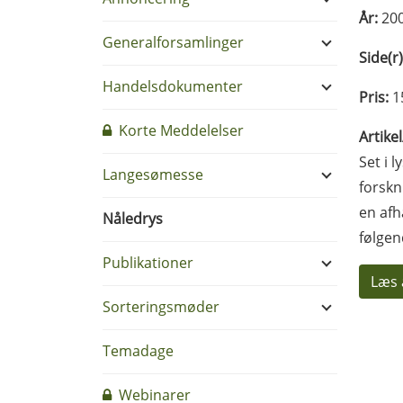
År:
20
Generalforsamlinger
Side(r)
Handelsdokumenter
Pris:
1
Korte Meddelelser
Artike
Set i 
Langesømesse
forskn
en afh
Nåledrys
følgen
Publikationer
Læs 
Sorteringsmøder
Temadage
Webinarer