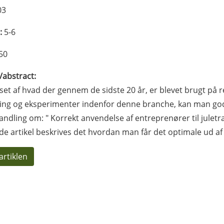
03
:
5-6
50
l/abstract:
lyset af hvad der gennem de sidste 20 år, er blevet brugt på
ing og eksperimenter indenfor denne branche, kan man godt 
andling om: " Korrekt anvendelse af entreprenører til julet
de artikel beskrives det hvordan man får det optimale ud 
artiklen