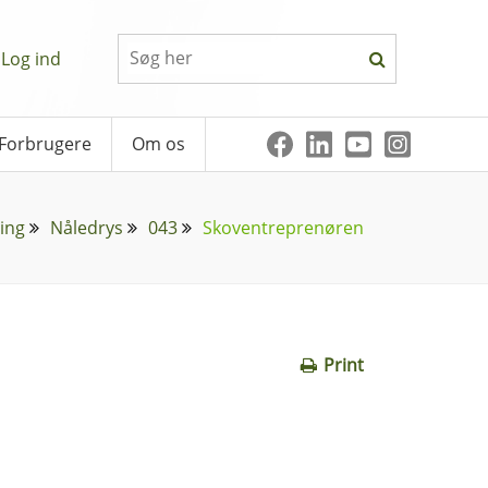
Log ind
Forbrugere
Om os
ing
Nåledrys
043
Skoventreprenøren
Print