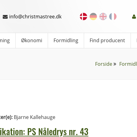
info@christmastree.dk
ning
Økonomi
Formidling
Find producent
Forside
Formidl
ter(e):
Bjarne Kallehauge
ikation: PS Nåledrys nr. 43