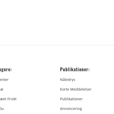
ugere:
Publikationer:
enter
Nåledrys
ræ
Korte Meddelelser
æet Friskt
Publikationer
 Du
Annoncering