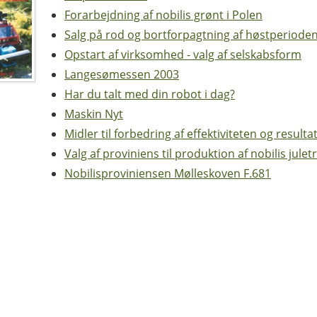
Forarbejdning af nobilis grønt i Polen
Salg på rod og bortforpagtning af høstperiode
Opstart af virksomhed - valg af selskabsform
Langesømessen 2003
Har du talt med din robot i dag?
Maskin Nyt
Midler til forbedring af effektiviteten og result
Valg af proviniens til produktion af nobilis jule
Nobilisproviniensen Mølleskoven F.681