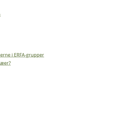
n
aterne i ERFA-grupper
træer?