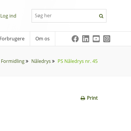
Log ind
Forbrugere
Om os
Formidling
Nåledrys
PS Nåledrys nr. 45
Print