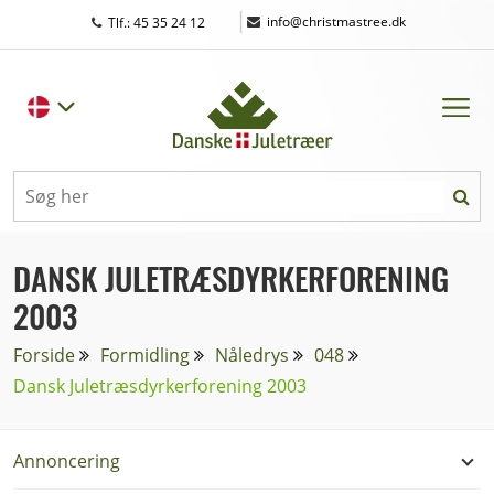
|
info@christmastree.dk
Tlf.: 45 35 24 12
DANSK JULETRÆSDYRKERFORENING
2003
Forside
Formidling
Nåledrys
048
Dansk Juletræsdyrkerforening 2003
Annoncering