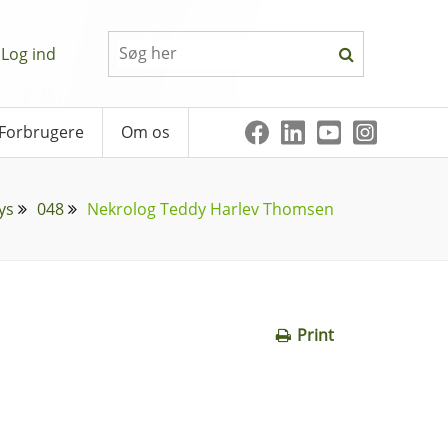
Log ind
Forbrugere
Om os
ys
048
Nekrolog Teddy Harlev Thomsen
Print