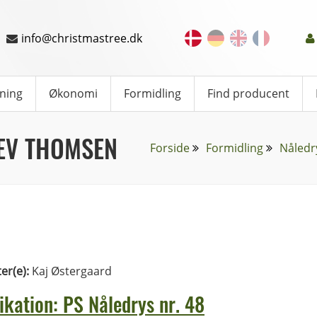
info@christmastree.dk
ning
Økonomi
Formidling
Find producent
EV THOMSEN
Forside
Formidling
Nåledr
ter(e):
Kaj Østergaard
ikation: PS Nåledrys nr. 48