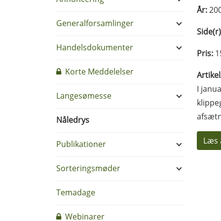
År:
20
Generalforsamlinger
Side(r)
Handelsdokumenter
Pris:
1
Korte Meddelelser
Artike
I janu
Langesømesse
klippe
afsætn
Nåledrys
Læs 
Publikationer
Sorteringsmøder
Temadage
Webinarer