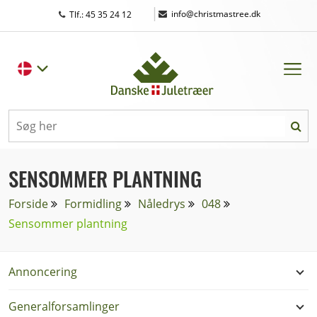
|
info@christmastree.dk
Tlf.: 45 35 24 12
SENSOMMER PLANTNING
Forside
Formidling
Nåledrys
048
Sensommer plantning
Annoncering
Generalforsamlinger