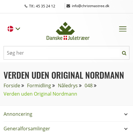
|
info@christmastree.dk
Tlf.: 45 35 24 12
VERDEN UDEN ORIGINAL NORDMANN
Forside
Formidling
Nåledrys
048
Verden uden Original Nordmann
Annoncering
Generalforsamlinger