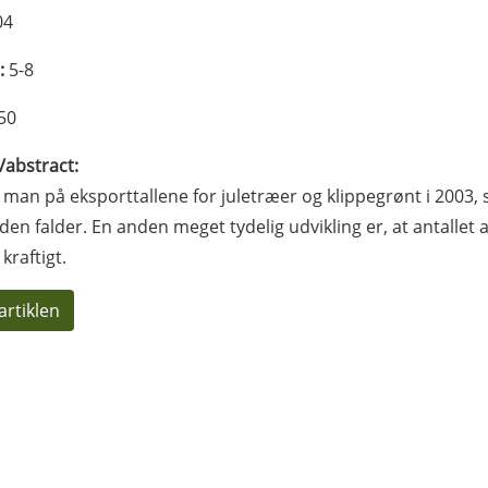
04
:
5-8
50
l/abstract:
 man på eksporttallene for juletræer og klippegrønt i 2003, se
n falder. En anden meget tydelig udvikling er, at antallet
kraftigt.
artiklen