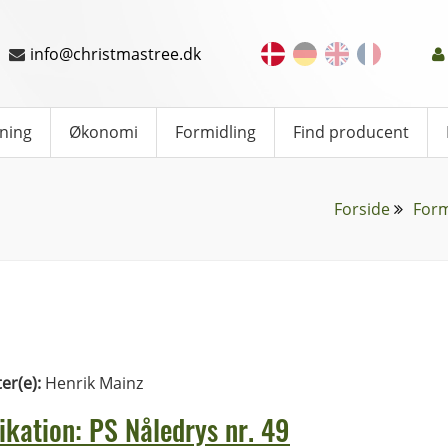
info@christmastree.dk
ning
Økonomi
Formidling
Find producent
Forside
Form
ter(e):
Henrik Mainz
ikation: PS Nåledrys nr. 49