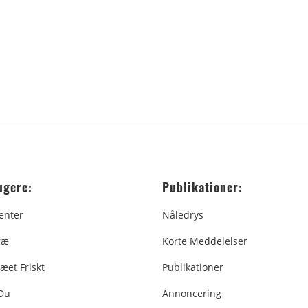
ugere:
Publikationer:
enter
Nåledrys
ræ
Korte Meddelelser
æet Friskt
Publikationer
 Du
Annoncering