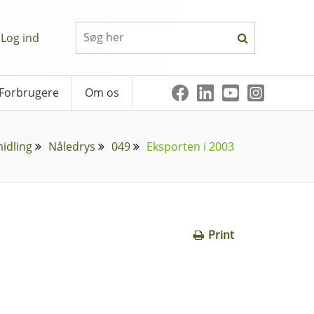
Log ind
Forbrugere
Om os
idling
Nåledrys
049
Eksporten i 2003
Print