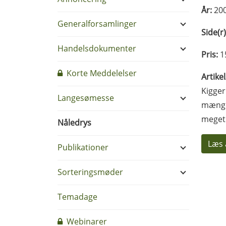
År:
20
Generalforsamlinger
Side(r)
Handelsdokumenter
Pris:
1
Korte Meddelelser
Artike
Kigger
Langesømesse
mængde
meget 
Nåledrys
Læs 
Publikationer
Sorteringsmøder
Temadage
Webinarer