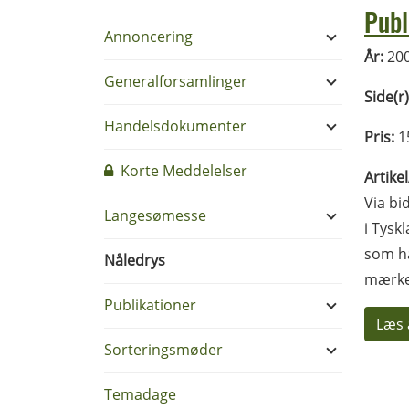
Publ
Annoncering
År:
20
Generalforsamlinger
Side(r)
Handelsdokumenter
Pris:
1
Korte Meddelelser
Artike
Via bi
Langesømesse
i Tysk
som ha
Nåledrys
mærke
Publikationer
Læs 
Sorteringsmøder
Temadage