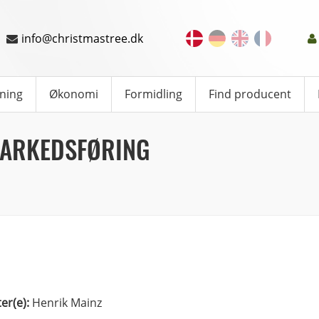
info@christmastree.dk
ning
Økonomi
Formidling
Find producent
MARKEDSFØRING
ter(e):
Henrik Mainz