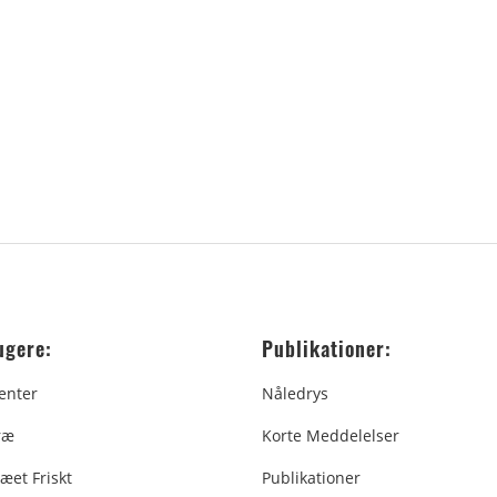
ugere:
Publikationer:
enter
Nåledrys
ræ
Korte Meddelelser
æet Friskt
Publikationer