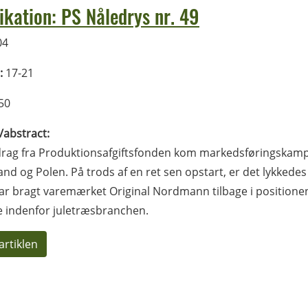
ikation: PS Nåledrys nr. 49
04
:
17-21
50
l/abstract:
drag fra Produktionsafgiftsfonden kom markedsføringskamp
land og Polen. På trods af en ret sen opstart, er det lykked
r bragt varemærket Original Nordmann tilbage i positione
 indenfor juletræsbranchen.
artiklen