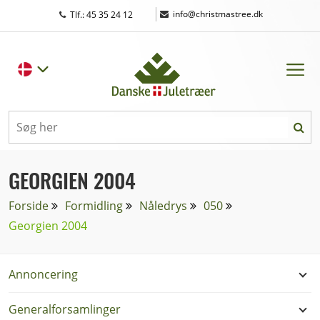
|
info@christmastree.dk
Tlf.: 45 35 24 12
GEORGIEN 2004
Forside
Formidling
Nåledrys
050
Georgien 2004
Annoncering
Generalforsamlinger