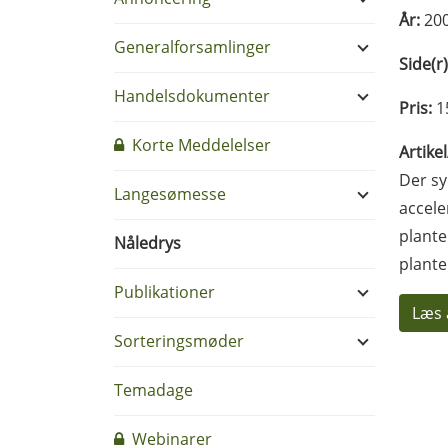
År:
20
Generalforsamlinger
Side(r)
Handelsdokumenter
Pris:
1
Korte Meddelelser
Artike
Der sy
Langesømesse
accele
plante
Nåledrys
plante
Publikationer
Læs 
Sorteringsmøder
Temadage
Webinarer