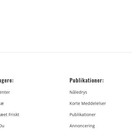
ugere:
Publikationer:
enter
Nåledrys
ræ
Korte Meddelelser
æet Friskt
Publikationer
 Du
Annoncering