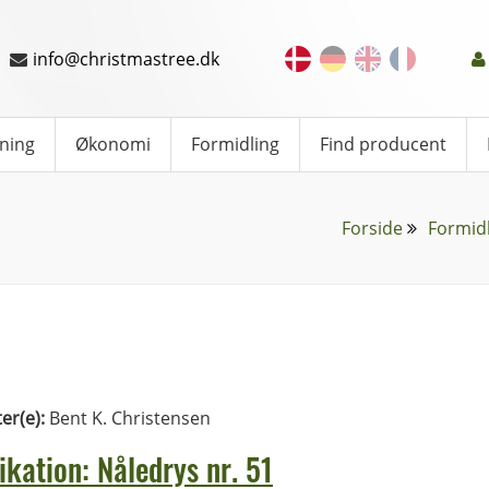
info@christmastree.dk
ning
Økonomi
Formidling
Find producent
Forside
Formid
ter(e):
Bent K. Christensen
ikation: Nåledrys nr. 51