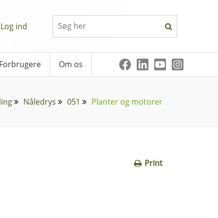
Log ind
Forbrugere
Om os
ling
Nåledrys
051
Planter og motorer
Print