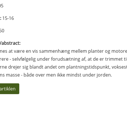
05
:
15-16
50
l/abstract:
nes at være en vis sammenhæng mellem planter og motorer. 
rere - selvfølgelig under forudsætning af, at de er trimmet 
rne drejer sig blandt andet om plantningstidspunkt, vokses
ns masse - både over men ikke mindst under jorden.
artiklen