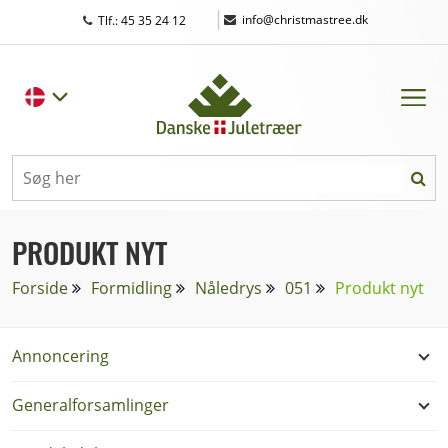
|
info@christmastree.dk
Tlf.: 45 35 24 12
PRODUKT NYT
Forside
Formidling
Nåledrys
051
Produkt nyt
Annoncering
Generalforsamlinger