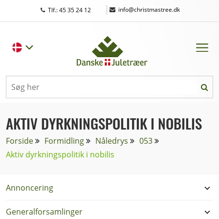
|
info@christmastree.dk
Tlf.: 45 35 24 12
AKTIV DYRKNINGSPOLITIK I NOBILIS
Forside
Formidling
Nåledrys
053
Aktiv dyrkningspolitik i nobilis
Annoncering
Generalforsamlinger