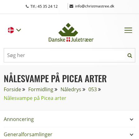
|
info@christmastree.dk
Tlf.: 45 35 24 12
NÅLESVAMPE PÅ PICEA ARTER
Forside
Formidling
Nåledrys
053
Nålesvampe på Picea arter
Annoncering
Generalforsamlinger