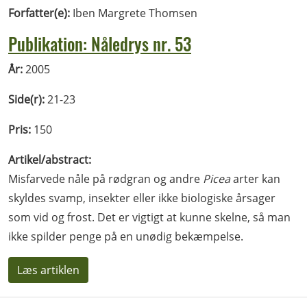
Forfatter(e):
Iben Margrete Thomsen
Publikation: Nåledrys nr. 53
År:
2005
Side(r):
21-23
Pris:
150
Artikel/abstract:
Misfarvede nåle på rødgran og andre
Picea
arter kan
skyldes svamp, insekter eller ikke biologiske årsager
som vid og frost. Det er vigtigt at kunne skelne, så man
ikke spilder penge på en unødig bekæmpelse.
Læs artiklen