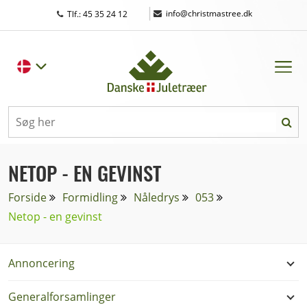
|
info@christmastree.dk
Tlf.: 45 35 24 12
NETOP - EN GEVINST
Forside
Formidling
Nåledrys
053
Netop - en gevinst
Annoncering
Generalforsamlinger